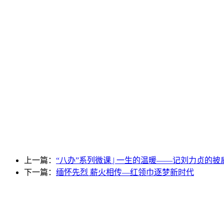
上一篇：
“八办”系列微课 | 一生的温暖——记刘力贞的披
下一篇：
缅怀先烈 薪火相传—红领巾逐梦新时代