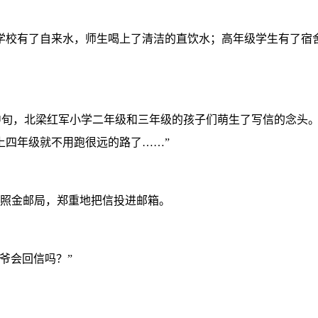
校有了自来水，师生喝上了清洁的直饮水；高年级学生有了宿舍
月中旬，北梁红军小学二年级和三年级的孩子们萌生了写信的念头
上四年级就不用跑很远的路了……”
照金邮局，郑重地把信投进邮箱。
爷会回信吗？”