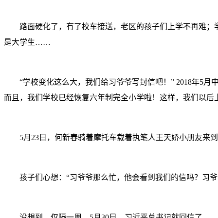
路面硬化了，有了校车接送，老区的孩子们上学不再难；学
是大学生……
“学校变化这么大，我们给习爷爷写封信吧！” 2018年5
而且，我们学校已经恢复六年制完全小学啦！这样，我们以后
5月23日，何新春骑着摩托车载着执笔人王天娇小朋友来到
孩子们心想：“习爷爷那么忙，他会看到我们的信吗？习爷
没想到，仅隔一周，5月30日，习近平总书记就回信了。